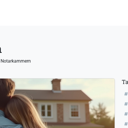
n
r Notarkammern
T